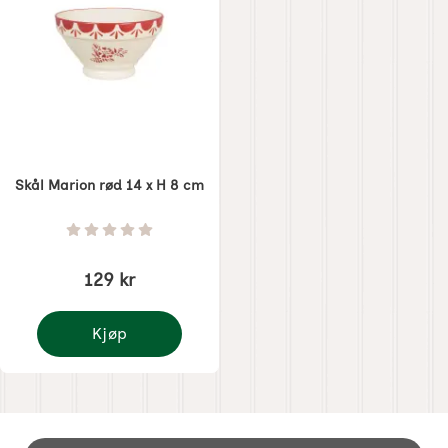
Skål Marion rød 14 x H 8 cm
Varenummer 8506
Vurdering: 0 Stjerne av 5
129 kr
Kjøp
Skål Marion rød 14 x H 8 cm
Footer-innhold Blandet informasjon og 