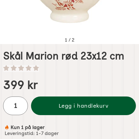
1
/
2
Skål Marion rød 23x12 cm
Handle dette produktet, Skål Marion rød 23x12 cm
pris
399 kr
antall
Legg i handlekurv
Kun 1 på lager
Produkttilgjengelighet:
Leveringstid:
1-7 dager