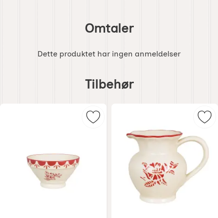
Omtaler
Dette produktet har ingen anmeldelser
Hoppe
over
Tilbehør
tilbehør
Merk skål Marion rød 14 x H 8 cm s
Mer