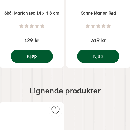
Skål Marion rød 14 x H 8 cm
Kanne Marion Rød
Varenummer 8506
Varenummer 8510
Vurdering: 0 Stjerne av 5
Vurdering: 0 Stjer
129 kr
319 kr
Kjøp
Kjøp
Skål Marion rød 14 x H 8 cm
Kanne Marion Rød
Hoppe
over
Lignende produkter
lignende
produkter
Merk skål Marion rød 14 x H 8 cm s