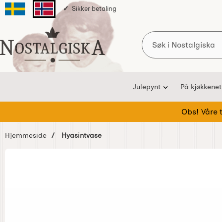
Sikker betaling
Svenska sidan
Norska sidan
Søk
Startsiden for Nostalgiska
Julepynt
På kjøkkenet
Obs! Våre te
Hjemmeside
Hyasintvase
Hoppe
over
Bilder