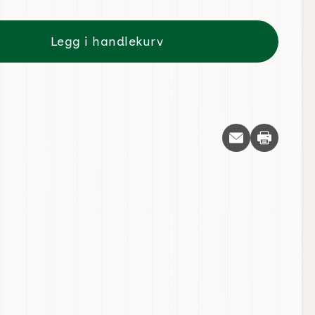
Legg i handlekurv
Skriv ut d