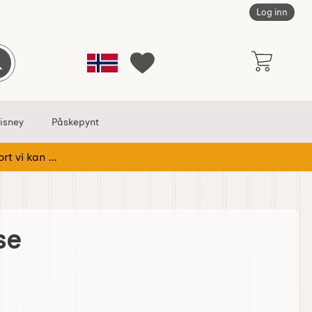
Log inn
Norge
Søk
Mine favoritter
isney
Påskepynt
rt vi kan ...
se
 Hyasintvase