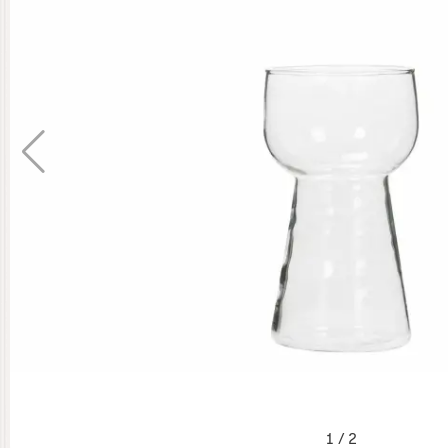
1
/
2