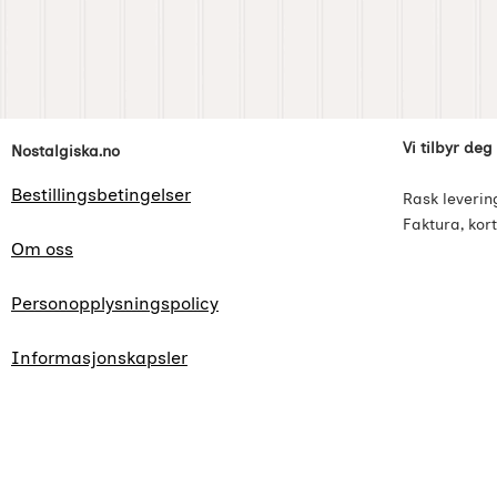
Footer-innhold Blandet informasjon og l
Vi tilbyr deg
Nostalgiska.no
Bestillingsbetingelser
Rask leverin
Faktura, kort
Om oss
Personopplysningspolicy
Informasjonskapsler