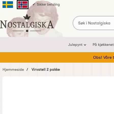
Sikker betaling
Svenska sidan
Norska sidan
Søk
Startsiden for Nostalgiska
Julepynt
På kjøkkenet
Obs! Våre te
Hjemmeside
Virvatell 2 pakke
Hoppe
over
Bilder