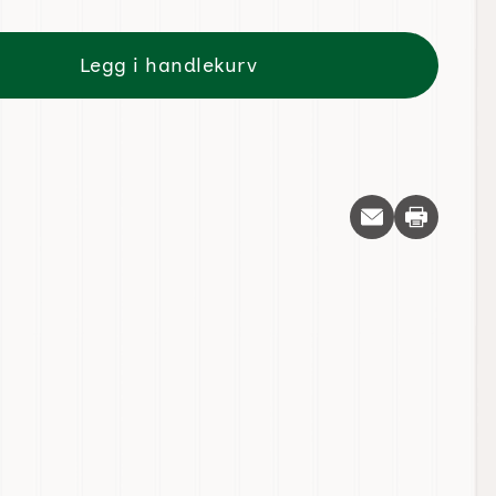
Legg i handlekurv
Skriv ut d