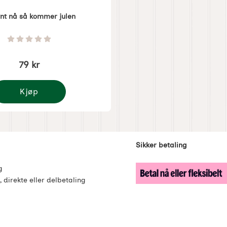
ynt nå så kommer julen
1280
Vurdering: 0 Stjerne av 5
79 kr
Kjøp
ulpynt nå så kommer julen
enker
Sikker betaling
g
, direkte eller delbetaling