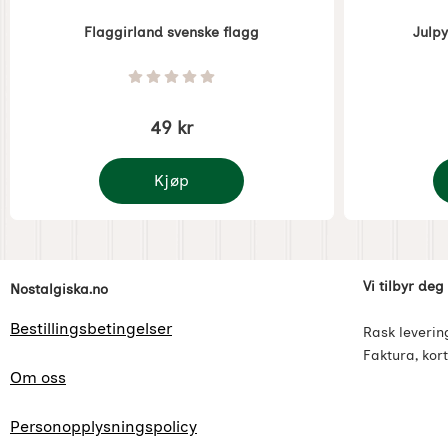
Flaggirland svenske flagg
Julp
Varenummer 1283
Varenummer 
Vurdering: 0 Stjerne av 5
49 kr
Kjøp
Flaggirland svenske flagg
J
Footer-innhold Blandet informasjon og l
Vi tilbyr deg
Nostalgiska.no
Bestillingsbetingelser
Rask leverin
Faktura, kort
Om oss
Personopplysningspolicy