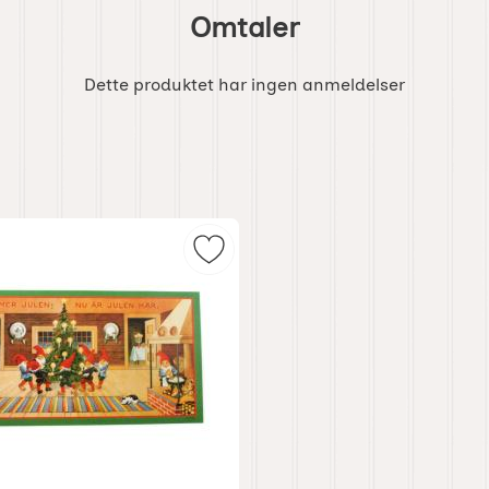
Omtaler
Dette produktet har ingen anmeldelser
venske flagg som favoritt
Merk julpynt nå så kommer julen s