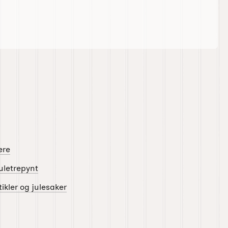
ere
Juletrepynt
ikler og julesaker