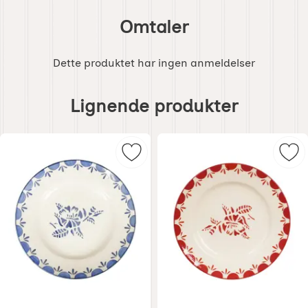
Omtaler
Dette produktet har ingen anmeldelser
Hoppe
over
Lignende produkter
lignende
produkter
Merk asiett Marion Blå som favorit
Mer