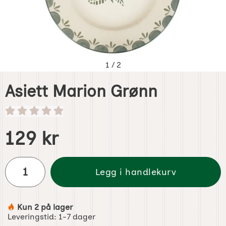
1
/
2
Asiett Marion Grønn
Handle dette produktet, Asiett Marion Grønn
pris
129 kr
antall
Legg i handlekurv
Kun 2 på lager
Produkttilgjengelighet:
Leveringstid:
1-7 dager