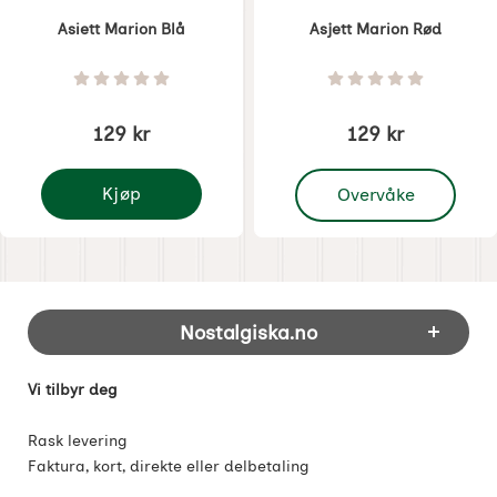
Asiett Marion Blå
Asjett Marion Rød
Varenummer 8508
Varenummer 8509
Vurdering: 0 Stjerne av 5
Vurdering: 0 Stjer
129 kr
129 kr
, Asjett Marion Rød
Kjøp
Overvåke
Asiett Marion Blå
Footer-innhold Blandet informasjon og 
Nostalgiska.no
Vi tilbyr deg
Rask levering
Faktura, kort, direkte eller delbetaling