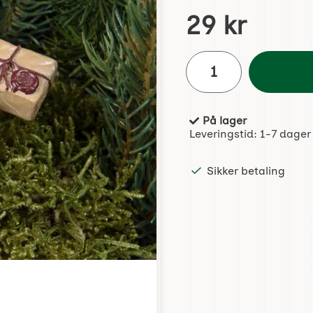
Handle dette produktet,
pris
29 kr
antall
På lager
Produkttilgjengelighet:
Leveringstid:
1-7 dager
Sikker betaling