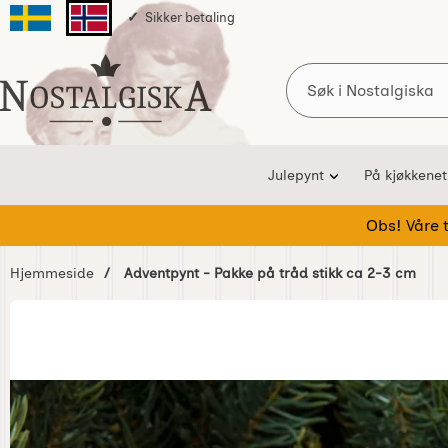
Sikker betaling
Svenska sidan
Norska sidan
Søk
Startsiden for Nostalgiska
Julepynt
På kjøkkenet
Obs! Våre te
Hjemmeside
Adventpynt - Pakke på tråd stikk ca 2-3 cm
Hoppe
over
Bilder