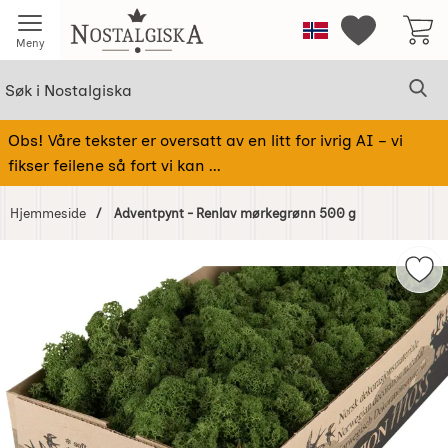
Startsiden for Nostalgiska
Norge
Mine favorit
Meny
Søk
Sø
Søk i Nostalgiska
Obs! Våre tekster er oversatt av en litt for ivrig AI – vi
fikser feilene så fort vi kan ...
Hjemmeside
Adventpynt - Renlav mørkegrønn 500 g
Hoppe
over
Mer
Bilder