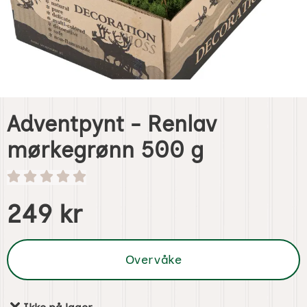
Adventpynt - Renlav
mørkegrønn 500 g
Handle dette produktet, Adventpynt - Renlav mørkegrønn
pris
249 kr
Overvåke