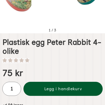
1
/
3
Plastisk egg Peter Rabbit 4-
olike
Handle dette produktet, Plastisk egg Peter Rabbit 4-olike
pris
75 kr
antall
Legg i handlekurv