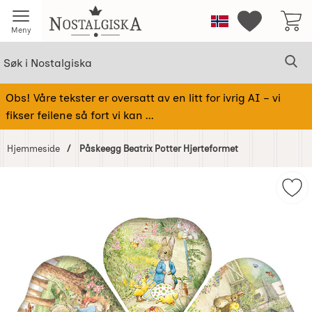
Startsiden for Nostalgiska
Norge
Mine favorit
Meny
Søk
Sø
Søk i Nostalgiska
Obs! Våre tekster er oversatt av en litt for ivrig AI – vi
fikser feilene så fort vi kan ...
Hjemmeside
Påskeegg Beatrix Potter Hjerteformet
Hoppe
over
Mer
Bilder