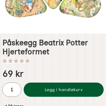
Påskeegg Beatrix Potter
Hjerteformet
Handle dette produktet, Påskeegg Beatrix Potter Hjertefo
pris
69 kr
antall
Legg i handlekurv