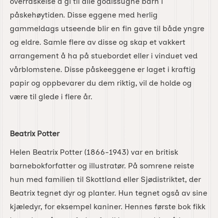
overraskelse å gi til alle godissugne barn i
påskehøytiden. Disse eggene med herlig
gammeldags utseende blir en fin gave til både yngre
og eldre. Samle flere av disse og skap et vakkert
arrangement å ha på stuebordet eller i vinduet ved
vårblomstene. Disse påskeeggene er laget i kraftig
papir og oppbevarer du dem riktig, vil de holde og
være til glede i flere år.
Beatrix Potter
Helen Beatrix Potter (1866-1943) var en britisk
barnebokforfatter og illustratør. På somrene reiste
hun med familien til Skottland eller Sjødistriktet, der
Beatrix tegnet dyr og planter. Hun tegnet også av sine
kjæledyr, for eksempel kaniner. Hennes første bok fikk