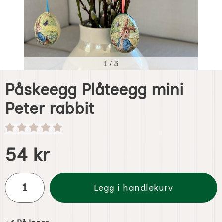
1
/
3
Påskeegg Plåteegg mini
Peter rabbit
Handle dette produktet, Påskeegg Plåteegg mini Peter rab
pris
54 kr
antall
Legg i handlekurv