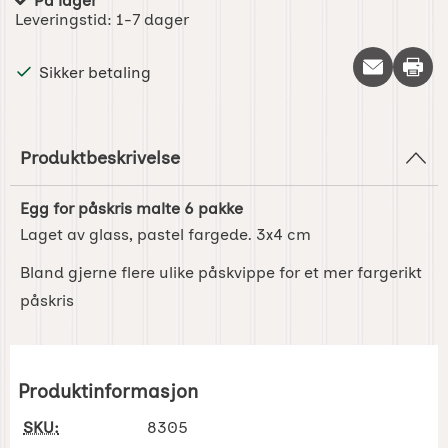
På lager
Produkttilgjengelighet:
Leveringstid:
1-7 dager
Skriv 
Sikker betaling
Produktbeskrivelse
Egg for påskris malte 6 pakke
Laget av glass, pastel fargede. 3x4 cm
Bland gjerne flere ulike påskvippe for et mer fargerikt
påskris
Produktinformasjon
SKU:
8305