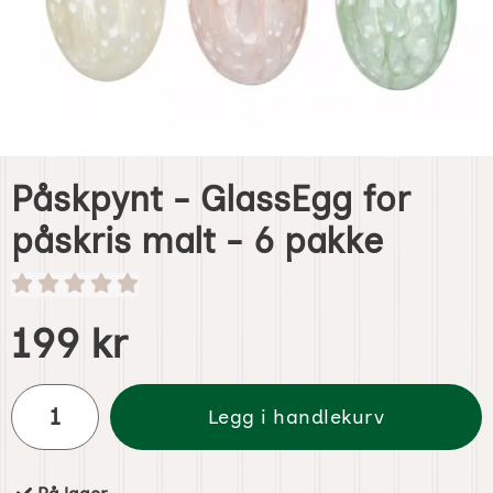
Påskpynt - GlassEgg for
påskris malt - 6 pakke
Handle dette produktet, Påskpynt - GlassEgg for påskris m
pris
199 kr
antall
Legg i handlekurv