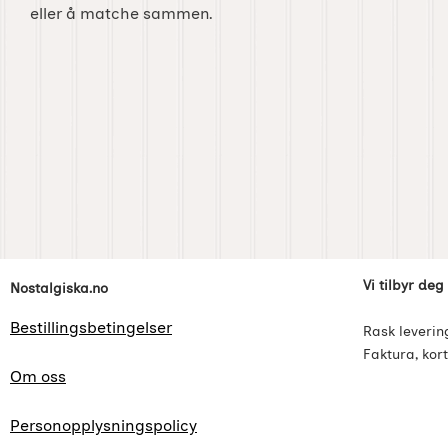
eller å matche sammen.
Footer-innhold Blandet informasjon og l
Vi tilbyr deg
Nostalgiska.no
Bestillingsbetingelser
Rask leverin
Faktura, kort
Om oss
Personopplysningspolicy