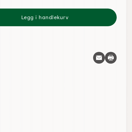
Legg i handlekurv
Skriv ut d