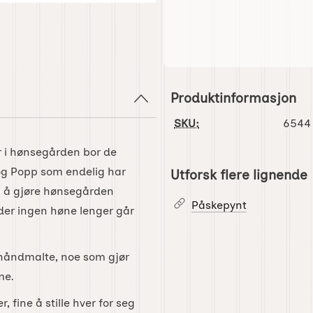
Produktinformasjon
SKU:
6544
 i hønsegården bor de
 og Popp som endelig har
Utforsk flere lignende
å å gjøre hønsegården
Påskepynt
 der ingen høne lenger går
e håndmalte, noe som gjør
me.
, fine å stille hver for seg