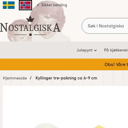
Sikker betaling
Svenska sidan
Norska sidan
Søk
Startsiden for Nostalgiska
Julepynt
På kjøkkenet
Obs! Våre te
Hjemmeside
Kyllinger tre-pakning ca 6-9 cm
Hoppe
over
Bilder