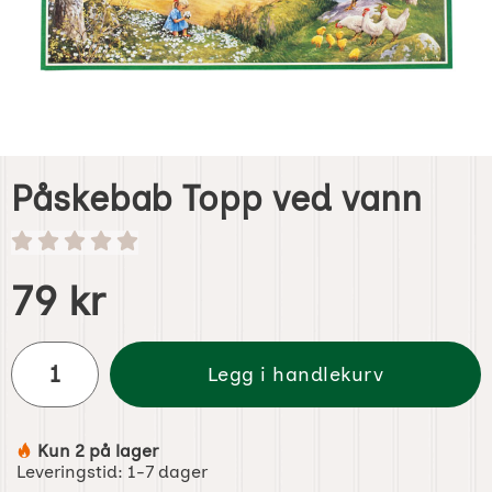
Påskebab Topp ved vann
Handle dette produktet, Påskebab Topp ved vann
pris
79 kr
antall
Legg i handlekurv
Kun 2 på lager
Produkttilgjengelighet:
Leveringstid:
1-7 dager