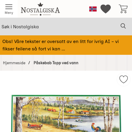
Startsiden for Nostalgiska
Norge
Mine favorit
Meny
Søk
Sø
Søk i Nostalgiska
Obs! Våre tekster er oversatt av en litt for ivrig AI – vi
fikser feilene så fort vi kan ...
Hjemmeside
Påskebab Topp ved vann
Hoppe
over
Mer
Bilder