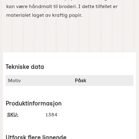
kan være håndmalt til broderi. I dette tilfellet er
materialet laget av kraftig papir.
Tekniske data
Tekniske data/attributter for dette produktet
Attributt
Verdi
Motiv
Påsk
Produktinformasjon
SKU:
1384
Utforsk flere lignende