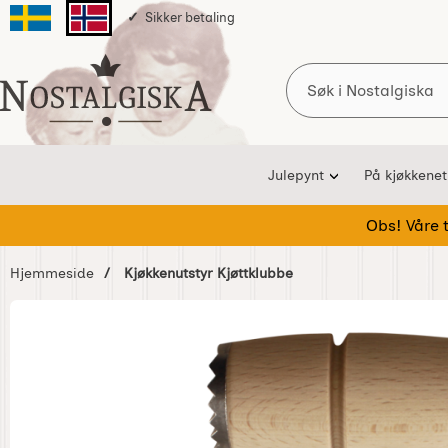
Sikker betaling
Svenska sidan
Norska sidan
Søk
Startsiden for Nostalgiska
Julepynt
På kjøkkenet
Obs! Våre te
Hjemmeside
Kjøkkenutstyr Kjøttklubbe
Hoppe
over
Bilder