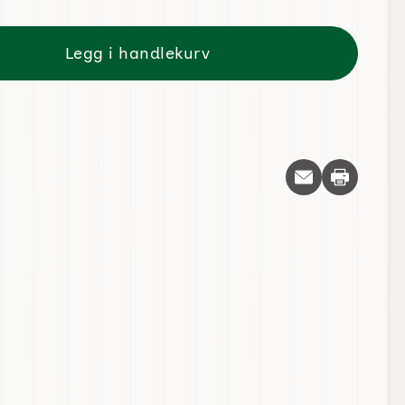
Legg i handlekurv
Skriv ut d