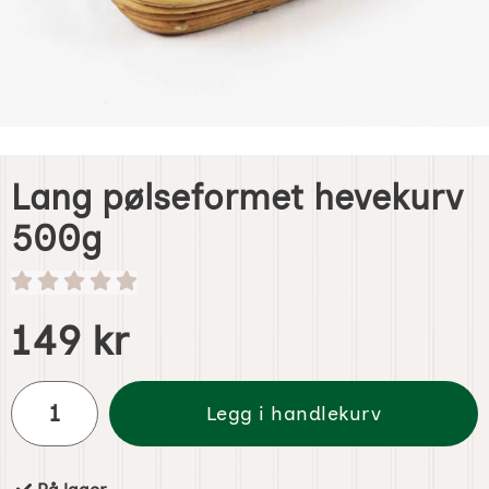
Lang pølseformet hevekurv
500g
Handle dette produktet, Lang pølseformet hevekurv 500g
pris
149 kr
antall
Legg i handlekurv