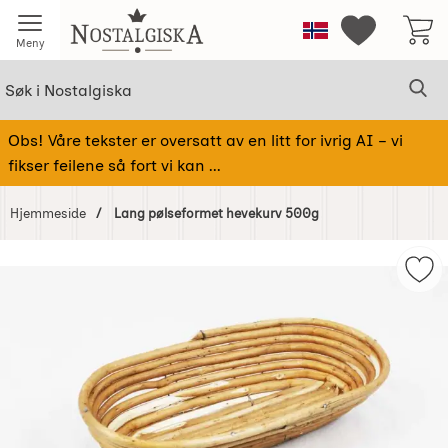
Startsiden for Nostalgiska
Norge
Mine favorit
Meny
Søk
Sø
Søk i Nostalgiska
Obs! Våre tekster er oversatt av en litt for ivrig AI – vi
fikser feilene så fort vi kan ...
Hjemmeside
Lang pølseformet hevekurv 500g
Hoppe
over
Mer
Bilder