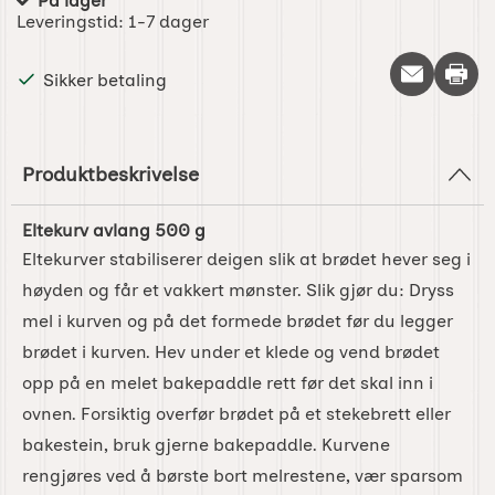
På lager
Produkttilgjengelighet:
Leveringstid:
1-7 dager
Skriv 
Sikker betaling
Produktbeskrivelse
Eltekurv avlang 500 g
Eltekurver stabiliserer deigen slik at brødet hever seg i
høyden og får et vakkert mønster. Slik gjør du: Dryss
mel i kurven og på det formede brødet før du legger
brødet i kurven. Hev under et klede og vend brødet
opp på en melet bakepaddle rett før det skal inn i
ovnen. Forsiktig overfør brødet på et stekebrett eller
bakestein, bruk gjerne bakepaddle. Kurvene
rengjøres ved å børste bort melrestene, vær sparsom