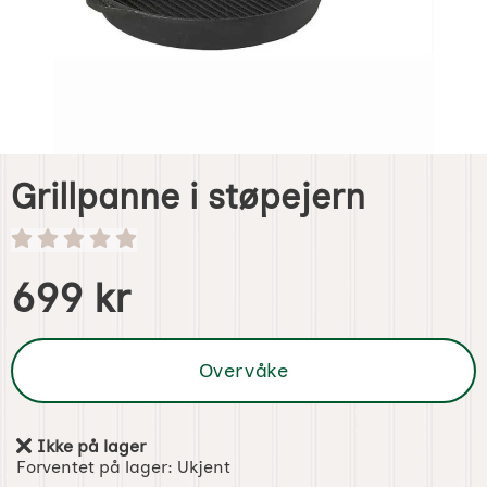
Grillpanne i støpejern
Handle dette produktet, Grillpanne i støpejern
pris
699 kr
Overvåke
Ikke på lager
Produkttilgjengelighet:
Forventet på lager:
Ukjent