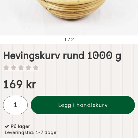
1
/
2
Hevingskurv rund 1000 g
Handle dette produktet, Hevingskurv rund 1000 g
pris
169 kr
antall
Legg i handlekurv
På lager
Produkttilgjengelighet:
Leveringstid:
1-7 dager