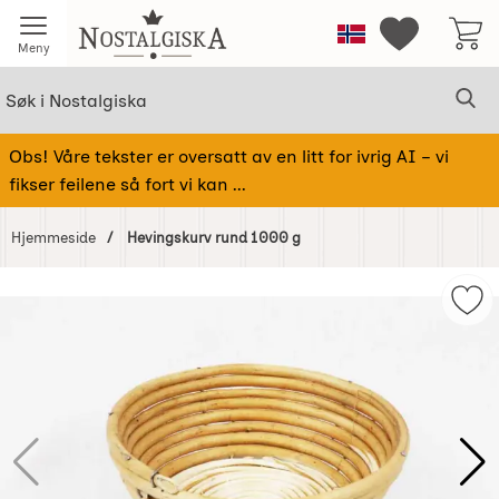
Startsiden for Nostalgiska
Norge
Mine favorit
Meny
Søk
Sø
Søk i Nostalgiska
Obs! Våre tekster er oversatt av en litt for ivrig AI – vi
fikser feilene så fort vi kan ...
Hjemmeside
Hevingskurv rund 1000 g
Hoppe
over
Mer
Bilder