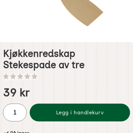
Kjøkkenredskap
Stekespade av tre
Handle dette produktet, Kjøkkenredskap Stekespade av tr
pris
39 kr
antall
Legg i handlekurv