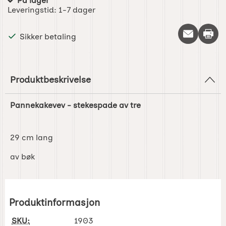
På lager
Produkttilgjengelighet:
Leveringstid:
1-7 dager
Skriv 
Sikker betaling
Produktbeskrivelse
Pannekakevev - stekespade av tre
29 cm lang
av bøk
Produktinformasjon
SKU:
1903