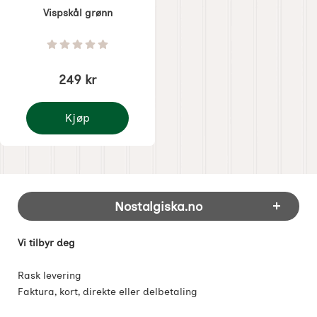
Vispskål grønn
Varenummer 4815
Vurdering: 0 Stjerne av 5
249 kr
Kjøp
Vispskål grønn
Footer-innhold Blandet informasjon og 
Nostalgiska.no
Vi tilbyr deg
Rask levering
Faktura, kort, direkte eller delbetaling