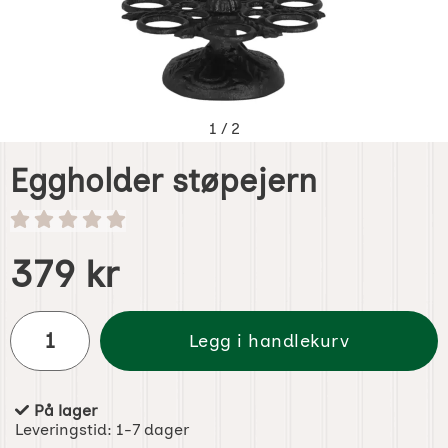
1
/
2
Eggholder støpejern
Handle dette produktet, Eggholder støpejern
pris
379 kr
antall
Legg i handlekurv
På lager
Produkttilgjengelighet:
Leveringstid:
1-7 dager