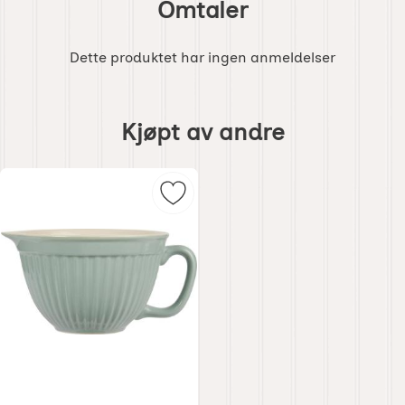
Omtaler
Dette produktet har ingen anmeldelser
Hoppe
over
Kjøpt av andre
kjøpt
av
andre
Merk vispskål grønn som favoritt