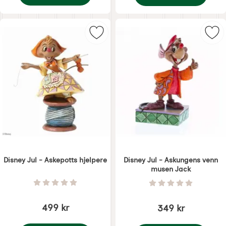
Disney Jul - Askepotts vogn
Disney Jul - Jack & Gu
Merk disney Jul - Askepotts hjelpe
Mer
Disney Jul - Askepotts hjelpere
Disney Jul - Askungens venn
musen Jack
Varenummer 7369
Varenummer 7371
Vurdering: 0 Stjerne av 5
Vurdering: 0 Stjer
499 kr
349 kr