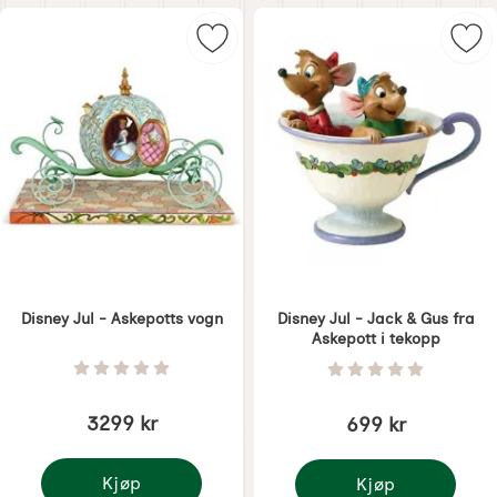
Merk disney Jul - Askepotts vogn s
Mer
Disney Jul - Askepotts vogn
Disney Jul - Jack & Gus fra
Askepott i tekopp
Varenummer 7423
Varenummer 7399
Vurdering: 0 Stjerne av 5
Vurdering: 0 Stjer
3299 kr
699 kr
Kjøp
Kjøp