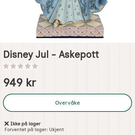
Disney Jul - Askepott
Handle dette produktet, Disney Jul - Askepott
pris
949 kr
Overvåke
Ikke på lager
Produkttilgjengelighet:
Forventet på lager:
Ukjent