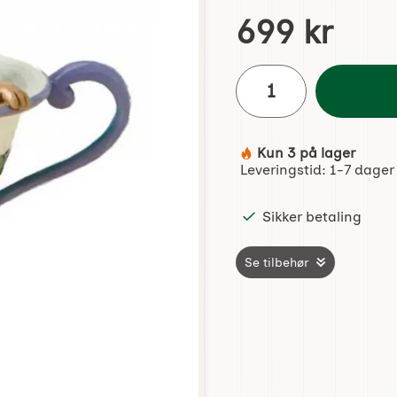
Handle dette produktet, 
pris
699 kr
antall
Kun 3 på lager
Produkttilgjengelighet:
Leveringstid:
1-7 dager
Sikker betaling
Se tilbehør