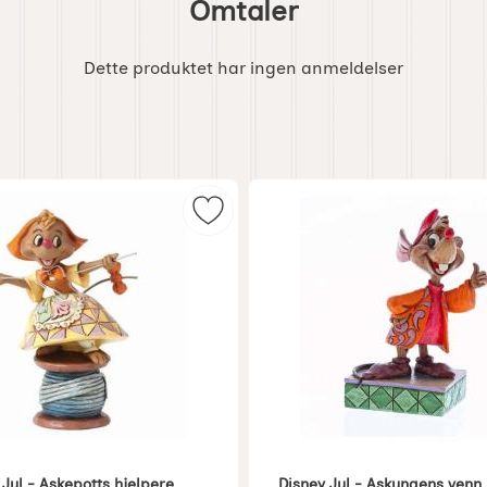
Omtaler
Dette produktet har ingen anmeldelser
Askepotts vogn som favoritt
Merk disney Jul - Askepotts hjelpe
 Jul - Askepotts hjelpere
Disney Jul - Askungens venn