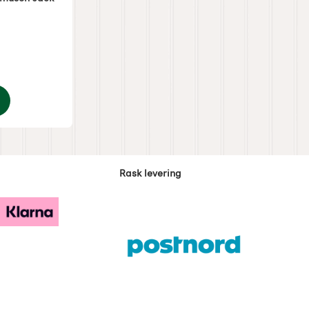
: 0 Stjerne av 5
skungens venn musen Jack
Rask levering