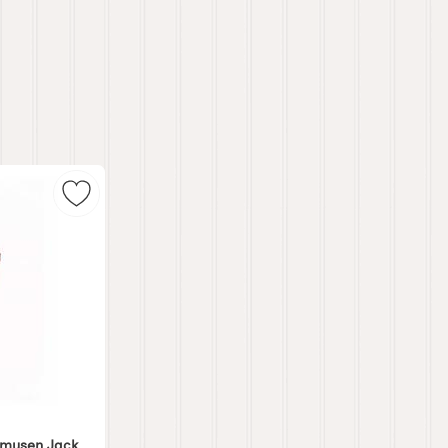
re som favoritt
Merk disney Jul - Askungens venn musen Jack so
 musen Jack