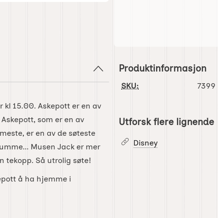
Produktinformasjon
SKU:
7399
r kl 15.00. Askepott er en av
 Askepott, som er en av
Utforsk flere lignende
este, er en av de søteste
Disney
 dumme... Musen Jack er mer
n tekopp. Så utrolig søte!
epott å ha hjemme i