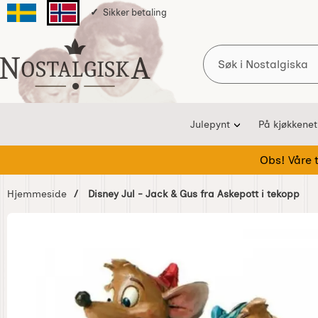
Sikker betaling
Svenska sidan
Norska sidan
Søk
Startsiden for Nostalgiska
Julepynt
På kjøkkenet
Obs! Våre te
Hjemmeside
Disney Jul - Jack & Gus fra Askepott i tekopp
Hoppe
over
Bilder