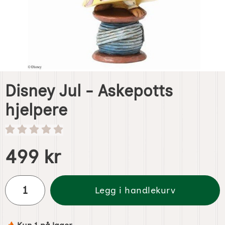
Disney Jul - Askepotts
hjelpere
Handle dette produktet, Disney Jul - Askepotts hjelpere
pris
499 kr
antall
Legg i handlekurv