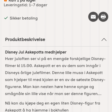
Kun 1 på lager
Produkttilgjengelighet:
Leveringstid:
1-7 dager
Skriv 
Sikker betaling
Produktbeskrivelse
Disney Jul Askepotts medhjelper
Hver julaften ser vi på en mengde forskjellige Disney-
filmer kl 15.00. Askepott er en av dem som inngår i
Disneys årlige julefilmer. Denne lille musa i Askepott
som hjelper til med kjolen er en av de søteste Disney-
figurene. Man kan nesten høre henne synge og
smågnåle sin lille vise når man ser denne figuren....
Nå kan du kjøpe deg en egen liten Disney-figur fra
Askepott å ha hjemme i bokhyllen