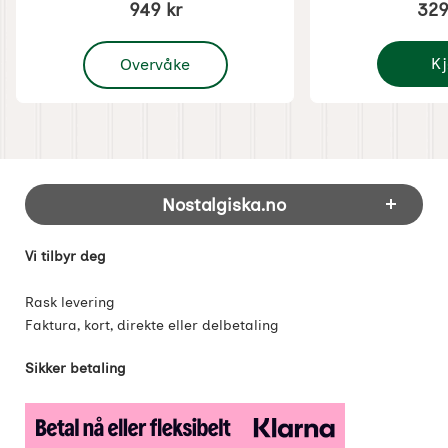
949 kr
329
, Disney Jul - Askepott
K
Overvåke
Disney J
Footer-innhold Blandet informasjon og 
Nostalgiska.no
Vi tilbyr deg
Rask levering
Faktura, kort, direkte eller delbetaling
Sikker betaling