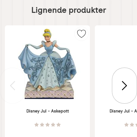
Hoppe
over
Lignende produkter
lignende
produkter
Merk disney Jul - Askepo
Disney Jul - Askepott
Disney Jul - 
Varenummer 7422
Varenummer 7423
Vurdering: 0 Stjerne av 5