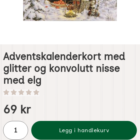
Adventskalenderkort med
glitter og konvolutt nisse
med elg
Handle dette produktet, Adventskalenderkort med glitter 
pris
69 kr
antall
Legg i handlekurv