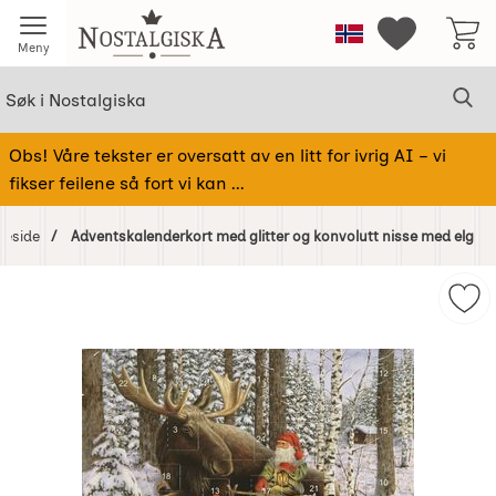
Startsiden for Nostalgiska
Norge
Mine favorit
Meny
Søk
Sø
Søk i Nostalgiska
Obs! Våre tekster er oversatt av en litt for ivrig AI – vi
fikser feilene så fort vi kan ...
eside
Adventskalenderkort med glitter og konvolutt nisse med elg
Hoppe
over
Mer
Bilder