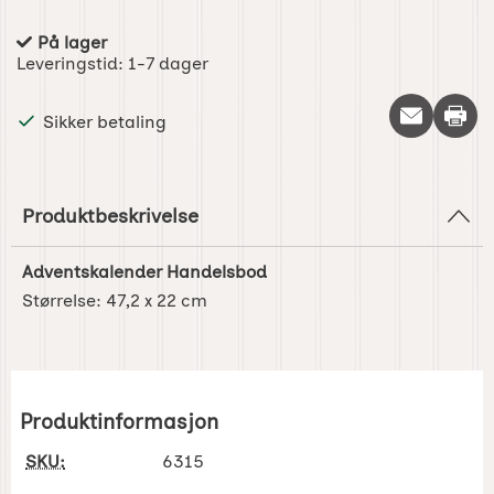
På lager
Produkttilgjengelighet:
Leveringstid:
1-7 dager
Skriv 
Sikker betaling
Produktbeskrivelse
Adventskalender Handelsbod
Størrelse:
47,2 x 22 cm
Produktinformasjon
SKU:
6315