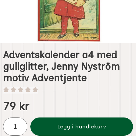
Adventskalender a4 med
gullglitter, Jenny Nyström
motiv Adventjente
Handle dette produktet, Adventskalender a4 med gullglitt
pris
79 kr
antall
Legg i handlekurv