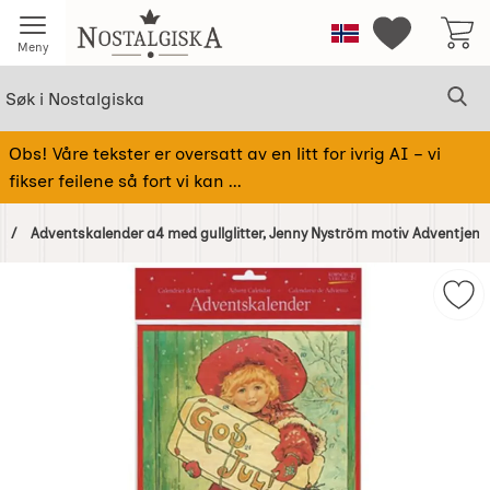
Startsiden for Nostalgiska
Norge
Mine favorit
Meny
Søk
Sø
Søk i Nostalgiska
Obs! Våre tekster er oversatt av en litt for ivrig AI – vi
fikser feilene så fort vi kan ...
Adventskalender a4 med gullglitter, Jenny Nyström motiv Adventjent
Hoppe
over
Mer
Bilder