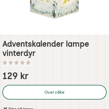
Adventskalender lampe
vinterdyr
Handle dette produktet, Adventskalender lampe vinterdyr
pris
129 kr
Overvåke