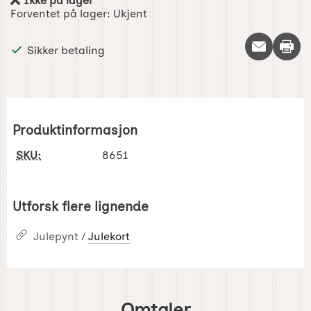
Ikke på lager
Produkttilgjengelighet:
Forventet på lager:
Ukjent
Skriv 
Sikker betaling
Produktinformasjon
SKU:
8651
Utforsk flere lignende
Julepynt /
Julekort
Omtaler