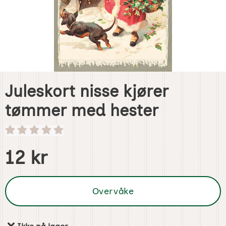
Juleskort nisse kjører
tømmer med hester
Handle dette produktet, Juleskort nisse kjører tømmer me
pris
12 kr
Overvåke