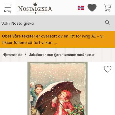
Startsiden for Nostalgiska
Norge
Mine favorit
Meny
Søk
Sø
Søk i Nostalgiska
Obs! Våre tekster er oversatt av en litt for ivrig AI – vi
fikser feilene så fort vi kan ...
Hjemmeside
Juleskort nisse kjører tømmer med hester
Hoppe
over
Mer
Bilder