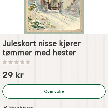
Juleskort nisse kjører
tømmer med hester
Handle dette produktet, Juleskort nisse kjører tømmer me
pris
29 kr
Overvåke