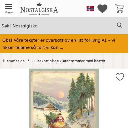
Startsiden for Nostalgiska
Norge
Mine favorit
Meny
Søk
Sø
Søk i Nostalgiska
Obs! Våre tekster er oversatt av en litt for ivrig AI – vi
fikser feilene så fort vi kan ...
Hjemmeside
Juleskort nisse kjører tømmer med hester
Hoppe
over
Mer
Bilder