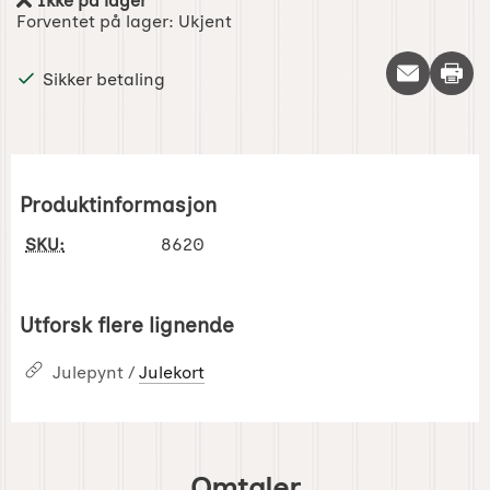
Ikke på lager
Produkttilgjengelighet:
Forventet på lager:
Ukjent
Skriv 
Sikker betaling
Produktinformasjon
SKU:
8620
Utforsk flere lignende
Julepynt /
Julekort
Omtaler