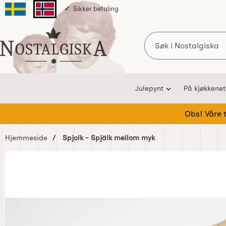
Sikker betaling
Svenska sidan
Norska sidan
Søk
Startsiden for Nostalgiska
Julepynt
På kjøkkenet
Obs! Våre te
Hjemmeside
Spjolk - Spjälk mellom myk
Hoppe
over
Bilder