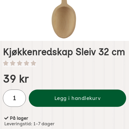
Kjøkkenredskap Sleiv 32 cm
Handle dette produktet, Kjøkkenredskap Sleiv 32 cm
pris
39 kr
antall
Legg i handlekurv
På lager
Produkttilgjengelighet:
Leveringstid:
1-7 dager