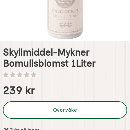
Skyllmiddel-Mykner
Bomullsblomst 1Liter
Handle dette produktet, Skyllmiddel-Mykner Bomullsbloms
pris
239 kr
Overvåke