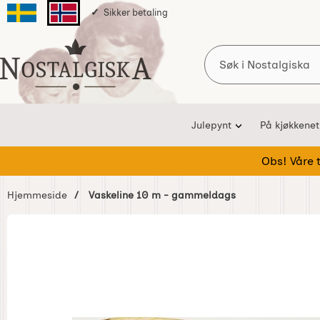
Sikker betaling
Svenska sidan
Norska sidan
Søk
Startsiden for Nostalgiska
Julepynt
På kjøkkenet
Obs! Våre te
Hjemmeside
Vaskeline 10 m - gammeldags
Hoppe
over
Bilder