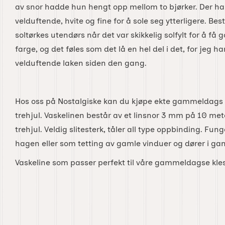
av snor hadde hun hengt opp mellom to bjørker. Der h
velduftende, hvite og fine for å sole seg ytterligere. Be
soltørkes utendørs når det var skikkelig solfylt for å få 
farge, og det føles som det lå en hel del i det, for jeg har
velduftende laken siden den gang.
Hos oss på Nostalgiske kan du kjøpe ekte gammeldags v
trehjul. Vaskelinen består av et linsnor 3 mm på 10 met
trehjul. Veldig slitesterk, tåler all type oppbinding. Fu
hagen eller som tetting av gamle vinduer og dører i ga
Vaskeline som passer perfekt til våre gammeldagse kles