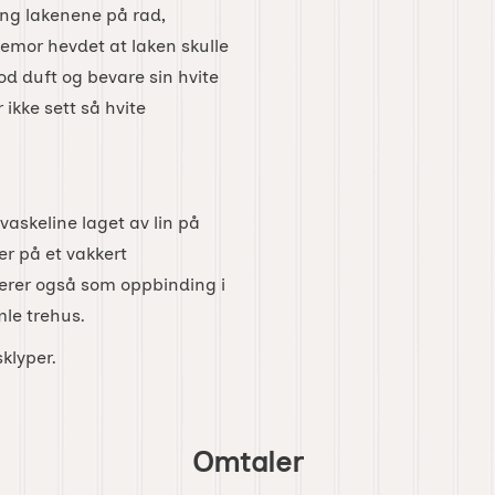
ang lakenene på rad,
stemor hevdet at laken skulle
god duft og bevare sin hvite
 ikke sett så hvite
askeline laget av lin på
er på et vakkert
ngerer også som oppbinding i
mle trehus.
klyper.
Omtaler