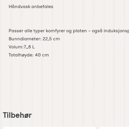
Håndvask anbefales
Passer alle typer komfyrer og platen – også induksjons
Bunndiameter: 22,5 cm
Volum:7,,8 L
Totalhøyde: 40 cm
Hoppe
over
Tilbehør
tilbehør