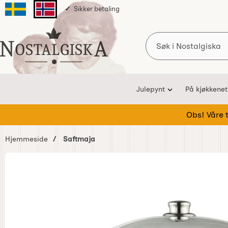
Sikker betaling
Svenska sidan
Norska sidan
Søk
Startsiden for Nostalgiska
Julepynt
På kjøkkenet
Obs! Våre te
Hjemmeside
Saftmaja
Hoppe
over
Bilder