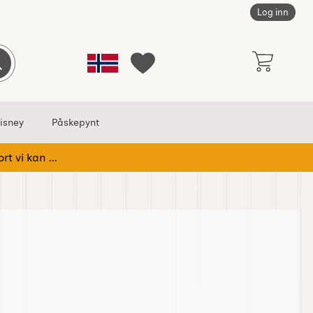
Log inn
Norge
Søk
Mine favoritter
isney
Påskepynt
rt vi kan ...
, Saftmaja