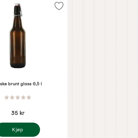
lass 1 l som favoritt
Merk flaske brunt glass 0,5 l som f
ske brunt glass 0,5 l
3284
Vurdering: 0 Stjerne av 5
35 kr
Kjøp
laske brunt glass 0,5 l