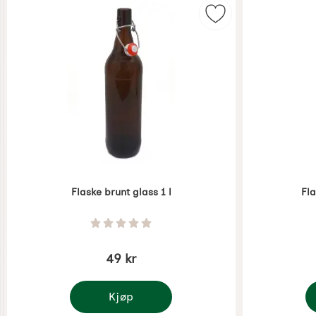
Merk flaske brunt g
Flaske brunt glass 1 l
Fla
Varenummer 3285
Varenummer 
Vurdering: 0 Stjerne av 5
49 kr
Kjøp
Flaske brunt glass 1 l
F