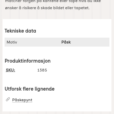
matcher fargen på kantene eller tape hvis du ikke
ønsker å risikere å skade bildet eller tapetet.
Tekniske data
Tekniske data/attributter for dette produktet
Attributt
Verdi
Motiv
Påsk
Produktinformasjon
SKU:
1385
Utforsk flere lignende
Påskepynt