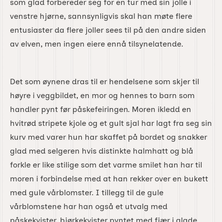
som glad forbereder seg for en tur med sin jolle i
venstre hjørne, sannsynligvis skal han møte flere
entusiaster da flere joller sees til på den andre siden
av elven, men ingen eiere ennå tilsynelatende.
Det som øynene dras til er hendelsene som skjer til
høyre i veggbildet, en mor og hennes to barn som
handler pynt før påskefeiringen. Moren ikledd en
hvitrød stripete kjole og et gult sjal har lagt fra seg sin
kurv med varer hun har skaffet på bordet og snakker
glad med selgeren hvis distinkte halmhatt og blå
forkle er like stilige som det varme smilet han har til
moren i forbindelse med at han rekker over en bukett
med gule vårblomster. I tillegg til de gule
vårblomstene har han også et utvalg med
påskekvister, bjørkekvister pyntet med fjær i glade