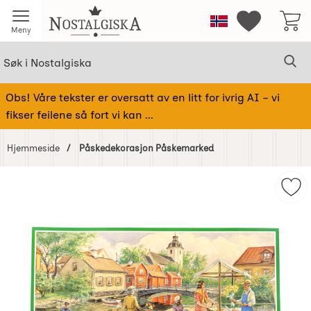
Startsiden for Nostalgiska
Norge
Mine favorit
Meny
Søk
Sø
Søk i Nostalgiska
Obs! Våre tekster er oversatt av en litt for ivrig AI – vi
fikser feilene så fort vi kan ...
Hjemmeside
Påskedekorasjon Påskemarked
Hoppe
over
Mer
Bilder