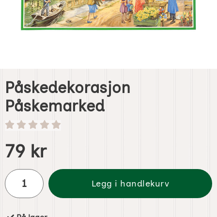
Påskedekorasjon
Påskemarked
Handle dette produktet, Påskedekorasjon Påskemarked
pris
79 kr
antall
Legg i handlekurv