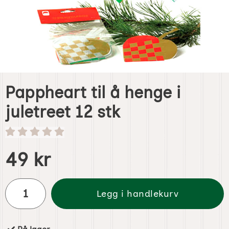
Pappheart til å henge i
juletreet 12 stk
Handle dette produktet, Pappheart til å henge i juletreet 1
pris
49 kr
antall
Legg i handlekurv