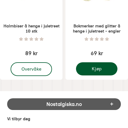
Halmbiser å henge i juletreet
Bokmerker med glitter å
10 stk
henge i juletreet - engler
Varenummer 1287
Varenummer 1290
Vurdering: 0 Stjerne av 5
Vurdering: 0 Stjer
89 kr
69 kr
, Halmbiser å henge i juletreet 10 stk
Kjøp
Overvåke
Bokmerker med glitter 
Footer-innhold Blandet informasjon og 
Nostalgiska.no
Vi tilbyr deg