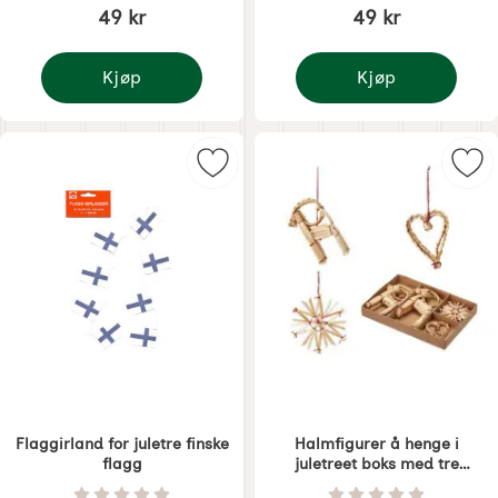
49 kr
49 kr
Kjøp
Kjøp
Flaggirland svenske flagg
Flaggirland nordiske f
Merk flaggirland for juletre finske
Mer
Flaggirland for juletre finske
Halmfigurer å henge i
flagg
juletreet boks med tre
forskjellige
Varenummer 1564
Varenummer 8487