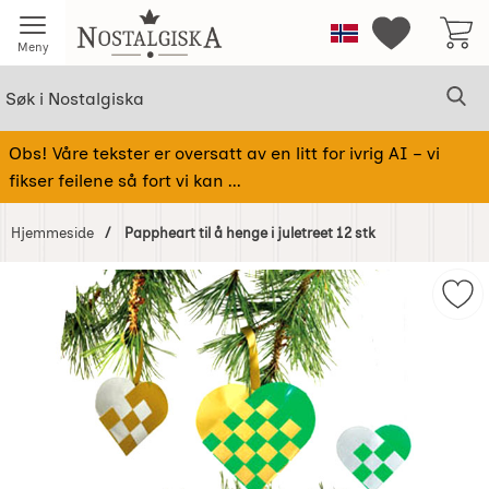
Startsiden for Nostalgiska
Norge
Mine favorit
Meny
Søk
Sø
Søk i Nostalgiska
Obs! Våre tekster er oversatt av en litt for ivrig AI – vi
fikser feilene så fort vi kan ...
Hjemmeside
Pappheart til å henge i juletreet 12 stk
Hoppe
over
Merk
Bilder