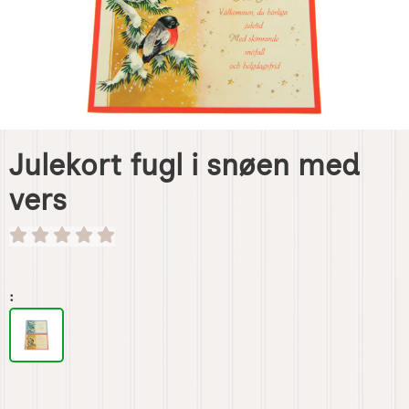
Julekort fugl i snøen med
vers
Handle dette produktet, Julekort fugl i snøen med vers
: