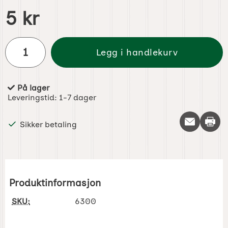
pris
5 kr
antall
Legg i handlekurv
På lager
Produkttilgjengelighet:
Leveringstid:
1-7 dager
Skriv 
Sikker betaling
Produktinformasjon
SKU:
6300