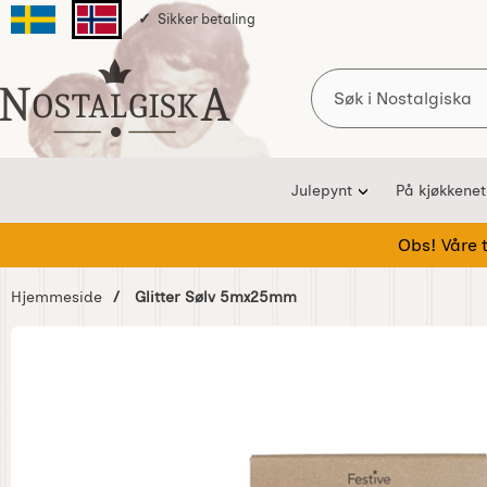
Sikker betaling
Svenska sidan
Norska sidan
Søk
Startsiden for Nostalgiska
Julepynt
På kjøkkenet
Obs! Våre te
Hjemmeside
Glitter Sølv 5mx25mm
Hoppe
over
Bilder