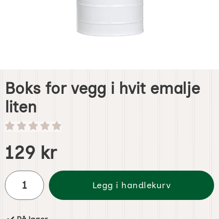
Boks for vegg i hvit emalje
liten
Handle dette produktet, Boks for vegg i hvit emalje liten
pris
129 kr
antall
Legg i handlekurv