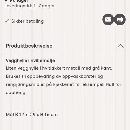
På lager
Produkttilgjengelighet:
Leveringstid:
1-7 dager
Skriv 
Sikker betaling
Produktbeskrivelse
Vegghylle i hvit emalje
Liten vegghylle i hvitlakkert metall med grå kant.
Brukes til oppbevaring av oppvaskbørster og
rengjøringsmidler på kjøkkenet for eksempel. Hull for
oppheng.
Mål B 12 x D 9 x H 16 cm