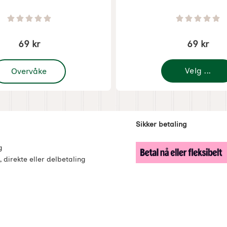
1271
Varenummer 1273
Vurdering: 0 Stjerne av 5
Vurdering
69 kr
69 kr
 Julepynt Gamle Pappstrimler Nostalgitomte
Velg ...
Overvåke
enker
Sikker betaling
g
, direkte eller delbetaling