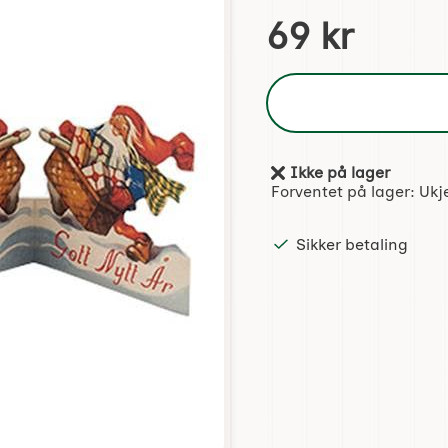
Handle dette produktet
pris
69 kr
Ikke på lager
Produkttilgjengelighet:
Forventet på lager:
Ukj
Sikker betaling