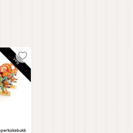
 Nostalgitomte som favoritt
Merk gammeldags Pappersrad Pepperkakebukk s
Velg
perkakebukk