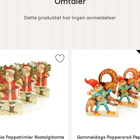
Omtaler
Dette produktet har ingen anmeldelser
meldags Papirlenke Dompap som favoritt
Merk julepynt Gamle Pappstrimler
le Pappstrimler Nostalgitomte
Gammeldags Pappersrad Pep