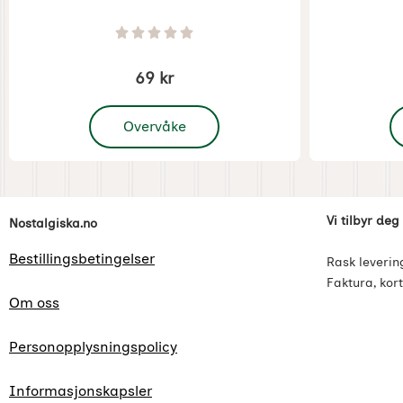
Varenummer 1270
Varenummer 
Vurdering: 0 Stjerne av 5
69 kr
, Julepynt Gammeldags Papirlenke Dompap
,
Overvåke
Footer-innhold Blandet informasjon og l
Vi tilbyr deg
Nostalgiska.no
Bestillingsbetingelser
Rask leverin
Faktura, kort
Om oss
Personopplysningspolicy
Informasjonskapsler