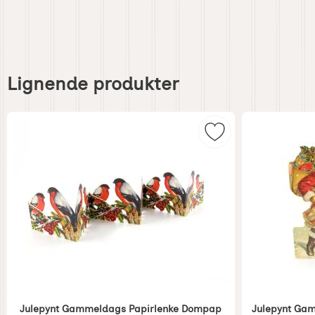
Hoppe
over
Lignende produkter
lignende
produkter
Merk julepynt Gam
Julepynt Gammeldags Papirlenke Dompap
Julepynt Gam