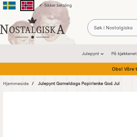
Sikker betaling
Svenska sidan
Norska sidan
Søk
Startsiden for Nostalgiska
Julepynt
På kjøkkenet
Obs! Våre te
Hjemmeside
Julepynt Gameldags Papirlenke God Jul
Hoppe
over
Bilder