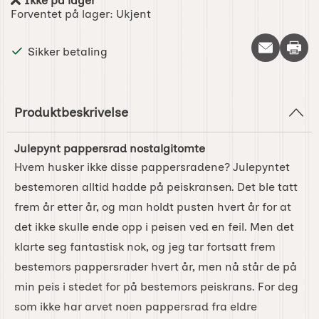
Ikke på lager
Produkttilgjengelighet:
Forventet på lager:
Ukjent
Skriv 
Sikker betaling
Produktbeskrivelse
Julepynt pappersrad nostalgitomte
Hvem husker ikke disse pappersradene? Julepyntet
bestemoren alltid hadde på peiskransen. Det ble tatt
frem år etter år, og man holdt pusten hvert år for at
det ikke skulle ende opp i peisen ved en feil. Men det
klarte seg fantastisk nok, og jeg tar fortsatt frem
bestemors pappersrader hvert år, men nå står de på
min peis i stedet for på bestemors peiskrans. For deg
som ikke har arvet noen pappersrad fra eldre