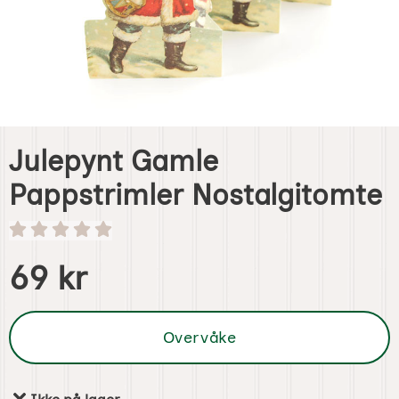
Julepynt Gamle
Pappstrimler Nostalgitomte
Handle dette produktet, Julepynt Gamle Pappstrimler Nos
pris
69 kr
Overvåke