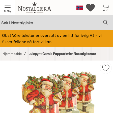
Startsiden for Nostalgiska
Norge
Mine favorit
Meny
Søk
Sø
Søk i Nostalgiska
Obs! Våre tekster er oversatt av en litt for ivrig AI – vi
fikser feilene så fort vi kan ...
Hjemmeside
Julepynt Gamle Pappstrimler Nostalgitomte
Hoppe
over
Mer
Bilder