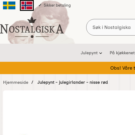
Sikker betaling
Svenska sidan
Norska sidan
Søk
Startsiden for Nostalgiska
Julepynt
På kjøkkenet
Obs! Våre te
Hjemmeside
Julepynt - julegirlander - nisse rød
Hoppe
over
Bilder