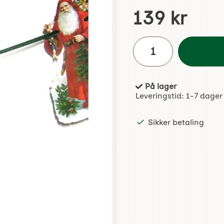
Handle dette produktet, 
pris
139 kr
antall
På lager
Produkttilgjengelighet:
Leveringstid:
1-7 dager
Sikker betaling