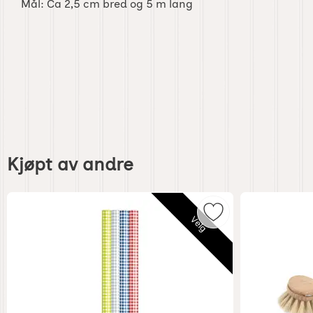
Mål: Ca 2,5 cm bred og 5 m lang
Hoppe
over
Kjøpt av andre
kjøpt
av
andre
Merk herlig hyllpap
Velg