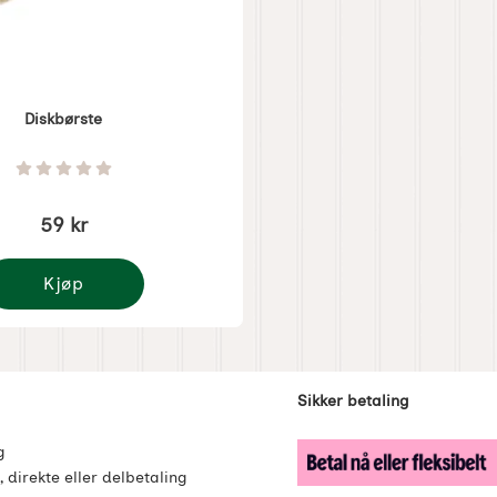
Diskbørste
1228
Vurdering: 0 Stjerne av 5
59 kr
Kjøp
Diskbørste
enker
Sikker betaling
g
, direkte eller delbetaling