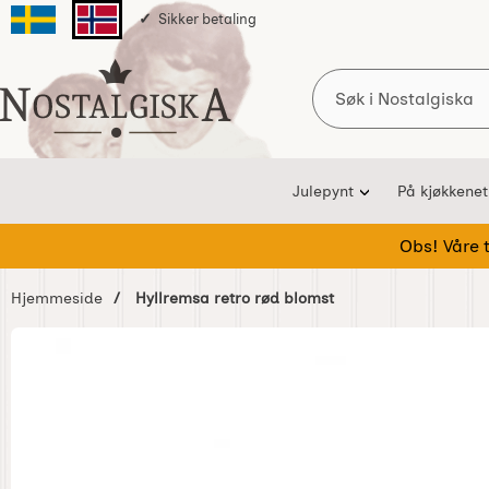
Sikker betaling
Svenska sidan
Norska sidan
Søk
Startsiden for Nostalgiska
Julepynt
På kjøkkenet
Obs! Våre te
Hjemmeside
Hyllremsa retro rød blomst
Hoppe
over
Bilder