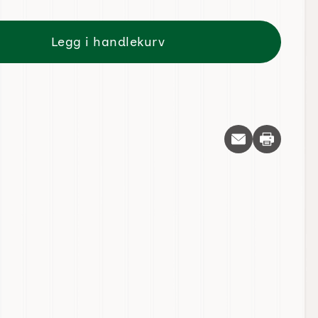
Legg i handlekurv
Skriv ut d