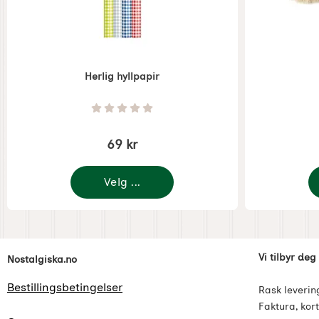
Herlig hyllpapir
Varenummer 3937
Varenummer 
Vurdering: 0 Stjerne av 5
69 kr
Velg ...
Footer-innhold Blandet informasjon og l
Vi tilbyr deg
Nostalgiska.no
Bestillingsbetingelser
Rask leverin
Faktura, kort