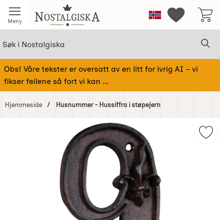
Startsiden for Nostalgiska
Norge
Mine favorit
Meny
Søk
Sø
Søk i Nostalgiska
Obs! Våre tekster er oversatt av en litt for ivrig AI – vi
fikser feilene så fort vi kan ...
Hjemmeside
Husnummer - Hussiffra i støpejern
Hoppe
over
Mer
Bilder