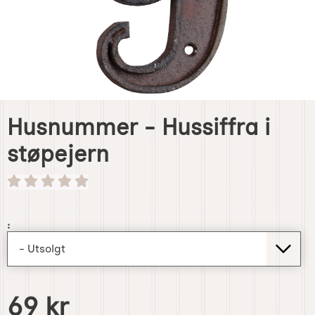
Husnummer - Hussiffra i
støpejern
Handle dette produktet, Husnummer - Hussiffra i støpeje
:
pris
69 kr