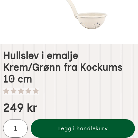
Hullslev i emalje
Krem/Grønn fra Kockums
10 cm
Handle dette produktet, Hullslev i emalje Krem/Grønn fr
pris
249 kr
antall
Legg i handlekurv