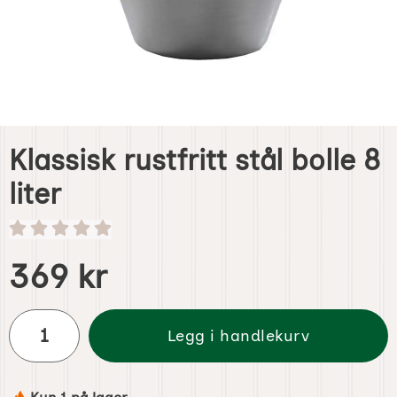
Klassisk rustfritt stål bolle 8
liter
Handle dette produktet, Klassisk rustfritt stål bolle 8 liter
pris
369 kr
antall
Legg i handlekurv