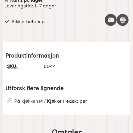
Kun 1 på lager
Produkttilgjengelighet:
Leveringstid:
1-7 dager
Skriv 
Sikker betaling
Produktinformasjon
SKU:
5044
Utforsk flere lignende
På kjøkkenet /
Kjøkkenredskaper
Omtaler