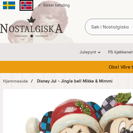
Sikker betaling
Svenska sidan
Norska sidan
Søk
Startsiden for Nostalgiska
Julepynt
På kjøkkenet
Obs! Våre te
Hjemmeside
Disney Jul - Jingle bell Mikke & Mimmi
Hoppe
over
Bilder