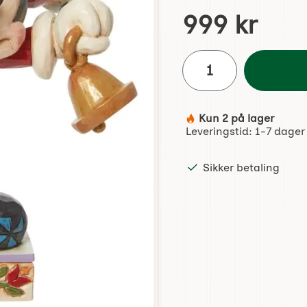
Handle dette produktet, 
pris
999 kr
antall
Kun 2 på lager
Produkttilgjengelighet:
Leveringstid:
1-7 dager
Sikker betaling