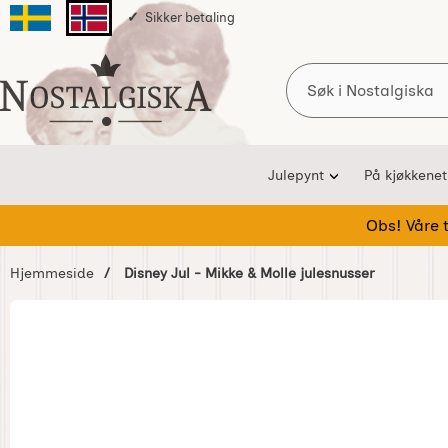
Sikker betaling
Svenska sidan
Norska sidan
Søk
Startsiden for Nostalgiska
Julepynt
På kjøkkenet
Obs! Våre te
Hjemmeside
Disney Jul - Mikke & Molle julesnusser
Hoppe
over
Bilder