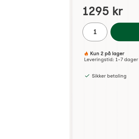
Handle dette produktet, 
pris
1295 kr
antall
Kun 2 på lager
Produkttilgjengelighet:
Leveringstid:
1-7 dager
Sikker betaling