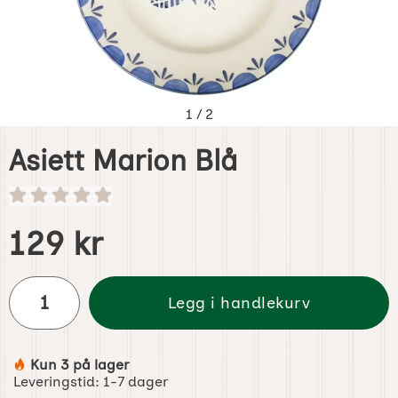
1
/
2
Asiett Marion Blå
Handle dette produktet, Asiett Marion Blå
pris
129 kr
antall
Legg i handlekurv
Kun 3 på lager
Produkttilgjengelighet:
Leveringstid:
1-7 dager