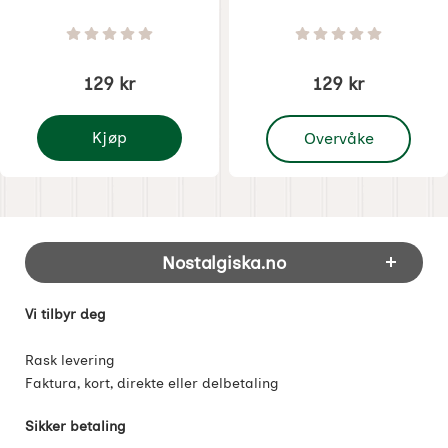
Varenummer 8507
Varenummer 8509
Vurdering: 0 Stjerne av 5
Vurdering: 0 Stjer
129 kr
129 kr
, Asjett Marion Rød
Kjøp
Overvåke
Asiett Marion Grønn
Footer-innhold Blandet informasjon og 
Nostalgiska.no
Vi tilbyr deg
Rask levering
Faktura, kort, direkte eller delbetaling
Sikker betaling