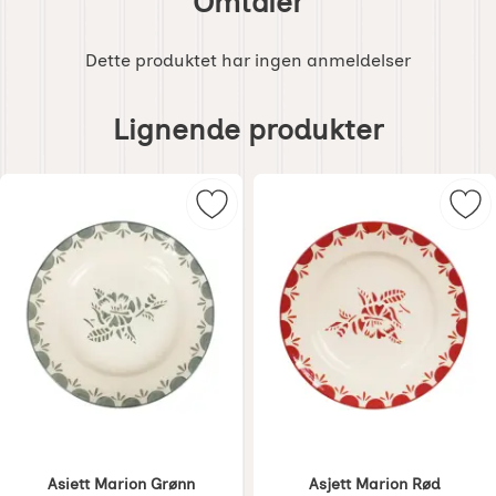
Omtaler
Dette produktet har ingen anmeldelser
Hoppe
over
Lignende produkter
lignende
produkter
Merk asiett Marion Grønn som favo
Mer
Asiett Marion Grønn
Asjett Marion Rød