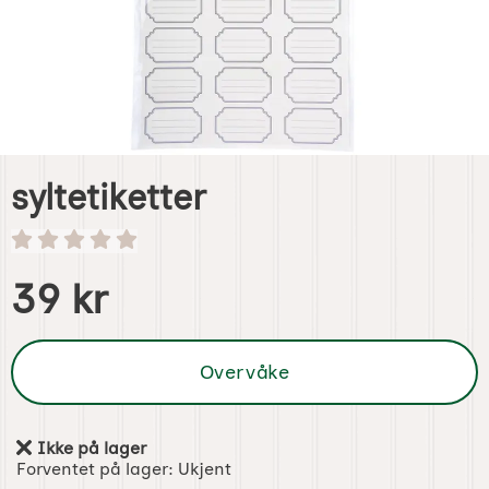
syltetiketter
Handle dette produktet, syltetiketter
pris
39 kr
Overvåke
Ikke på lager
Produkttilgjengelighet:
Forventet på lager:
Ukjent