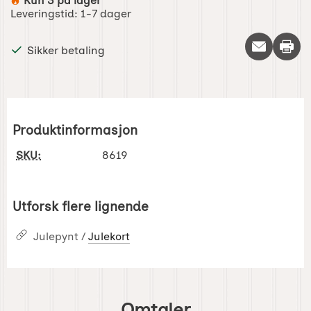
Kun 3 på lager
Produkttilgjengelighet:
Leveringstid:
1-7 dager
Skriv 
Sikker betaling
Produktinformasjon
SKU:
8619
Utforsk flere lignende
Julepynt /
Julekort
Omtaler