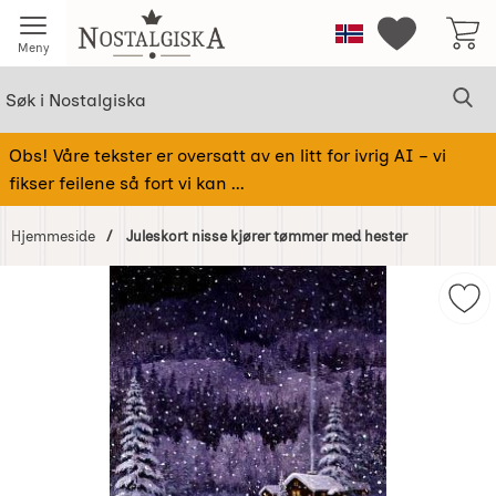
Startsiden for Nostalgiska
Norge
Mine favorit
Meny
Søk
Sø
Søk i Nostalgiska
Obs! Våre tekster er oversatt av en litt for ivrig AI – vi
fikser feilene så fort vi kan ...
Hjemmeside
Juleskort nisse kjører tømmer med hester
Hoppe
over
Mer
Bilder