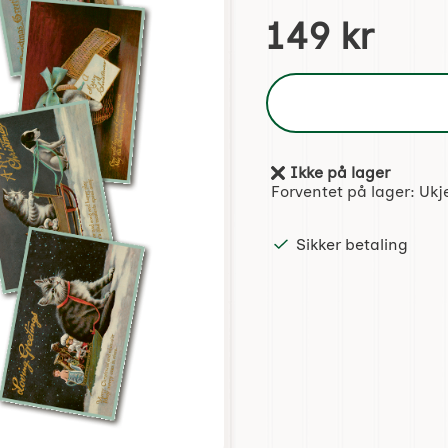
Handle dette produktet,
pris
149 kr
Ikke på lager
Produkttilgjengelighet:
Forventet på lager:
Ukj
Sikker betaling