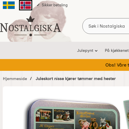
Sikker betaling
Svenska sidan
Norska sidan
Søk
Startsiden for Nostalgiska
Julepynt
På kjøkkenet
Obs! Våre te
Hjemmeside
Juleskort nisse kjører tømmer med hester
Hoppe
over
Bilder