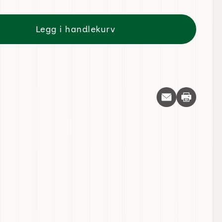
Legg i handlekurv
Skriv ut d