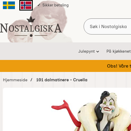
Sikker betaling
Svenska sidan
Norska sidan
Søk
Startsiden for Nostalgiska
Julepynt
På kjøkkenet
Obs! Våre te
Hjemmeside
101 dalmatinere - Cruella
Hoppe
over
Bilder